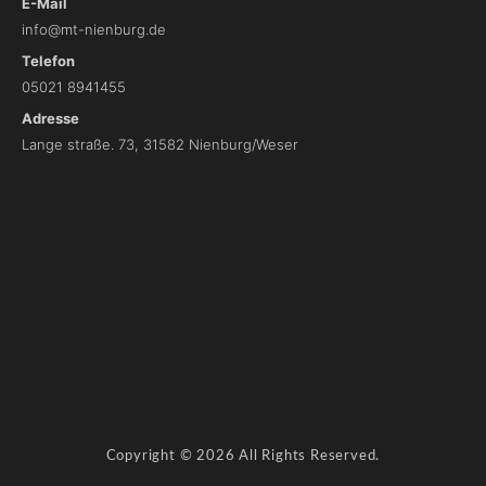
E-Mail
info@mt-nienburg.de
Telefon
05021 8941455
Adresse
Lange straße. 73, 31582 Nienburg/Weser
I
m
p
r
e
s
s
u
m
D
Copyright © 2026 All Rights Reserved.
a