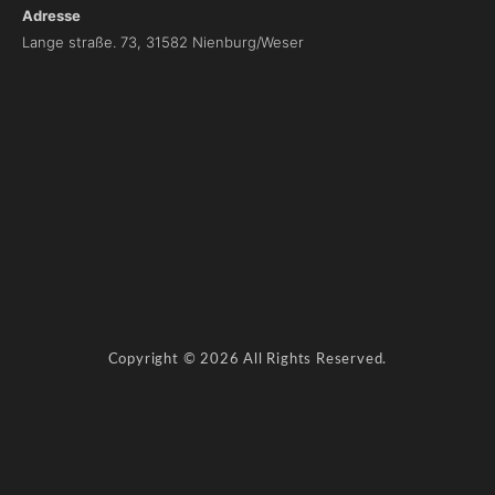
Adresse
Lange straße. 73, 31582 Nienburg/Weser
I
m
p
r
e
s
s
u
m
D
Copyright © 2026 All Rights Reserved.
a
t
e
n
s