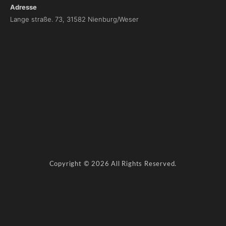
Adresse
Lange straße. 73, 31582 Nienburg/Weser
I
m
p
r
e
s
s
u
m
D
Copyright © 2026 All Rights Reserved.
a
t
e
n
s