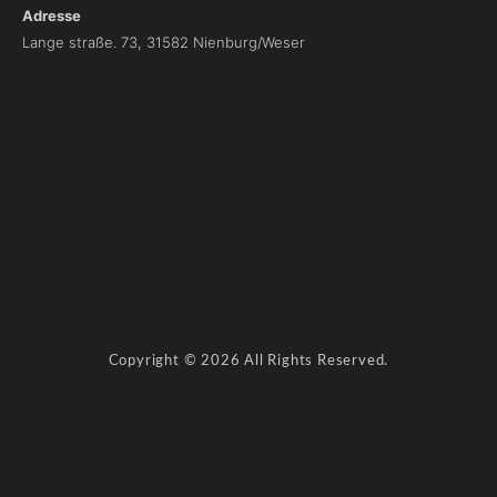
Adresse
Lange straße. 73, 31582 Nienburg/Weser
I
m
p
r
e
s
s
u
m
D
Copyright © 2026 All Rights Reserved.
a
t
e
n
s